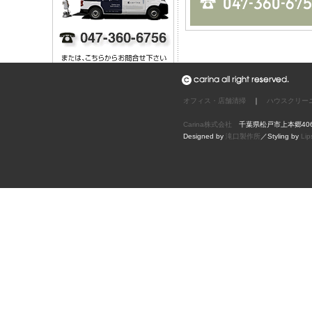
オフィス・店舗清掃
｜
ハウスクリー
Carina株式会社
千葉県松戸市上本郷4068
Designed by
滝口製作所
／Styling by
Lip