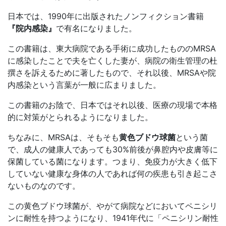
日本では、1990年に出版されたノンフィクション書籍
『院内感染』
で有名になりました。
この書籍は、東大病院である手術に成功したもののMRSA
に感染したことで夫を亡くした妻が、病院の衛生管理の杜
撰さを訴えるために著したもので、それ以後、MRSAや院
内感染という言葉が一般に広まりました。
この書籍のお陰で、日本ではそれ以後、医療の現場で本格
的に対策がとられるようになりました。
ちなみに、MRSAは、そもそも
黄色ブドウ球菌
という菌
で、成人の健康人であっても30%前後が鼻腔内や皮膚等に
保菌している菌になります。つまり、免疫力が大きく低下
していない健康な身体の人であれば何の疾患も引き起こさ
ないものなのです。
この黄色ブドウ球菌が、やがて病院などにおいてペニシリ
ンに耐性を持つようになり、1941年代に「ペニシリン耐性