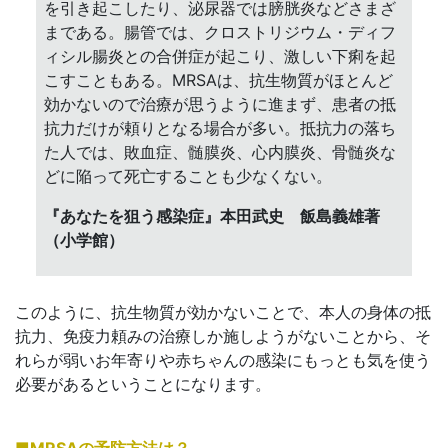
を引き起こしたり、泌尿器では膀胱炎などさまざ
まである。腸管では、クロストリジウム・ディフ
ィシル腸炎との合併症が起こり、激しい下痢を起
こすこともある。MRSAは、抗生物質がほとんど
効かないので治療が思うように進まず、患者の抵
抗力だけが頼りとなる場合が多い。抵抗力の落ち
た人では、敗血症、髄膜炎、心内膜炎、骨髄炎な
どに陥って死亡することも少なくない。
『あなたを狙う感染症』本田武史 飯島義雄著
（小学館）
このように、抗生物質が効かないことで、本人の身体の抵
抗力、免疫力頼みの治療しか施しようがないことから、そ
れらが弱いお年寄りや赤ちゃんの感染にもっとも気を使う
必要があるということになります。
■MRSAの予防方法は？