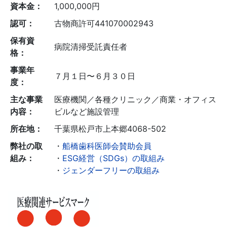
資本金：
1,000,000円
認可：
古物商許可441070002943
保有資
病院清掃受託責任者
格：
事業年
７月１日〜６月３０日
度：
主な事業
医療機関／各種クリニック／商業・オフィス
内容：
ビルなど施設管理
所在地：
千葉県松戸市上本郷4068-502
弊社の取
・
船橋歯科医師会賛助会員
組み：
・
ESG経営（SDGs）の取組み
・
ジェンダーフリーの取組み